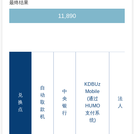
最终结果
11,890
KDBUz
自
中
Mobile
兑
动
央
(通过
法
换
取
银
HUMO
人
点
款
行
支付系
机
统)