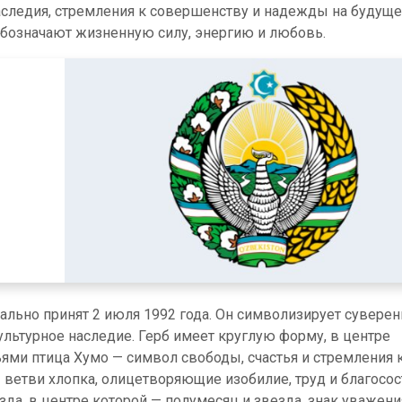
аследия, стремления к совершенству и надежды на будуще
означают жизненную силу, энергию и любовь.
льно принят 2 июля 1992 года. Он символизирует суверен
ультурное наследие. Герб имеет круглую форму, в центре
ями птица Хумо — символ свободы, счастья и стремления 
ветви хлопка, олицетворяющие изобилие, труд и благосо
зда, в центре которой — полумесяц и звезда, знак уважени