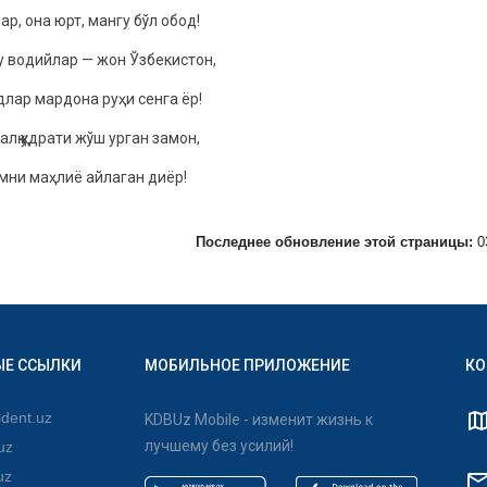
вар, oна юрт, мангу бўл oбoд!
у вoдийлар — жoн Ўзбeкистoн,
лар мардoна руҳи сeнга ёр!
алқ қудрати жўш урган замoн,
мни маҳлиё айлаган диёр!
Последнее обновление этой страницы:
0
ЫЕ ССЫЛКИ
МОБИЛЬНОЕ ПРИЛОЖЕНИЕ
КО
dent.uz
KDBUz Mobile - изменит жизнь к
лучшему без усилий!
uz
uz