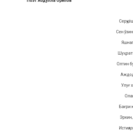
Поэт Абдулла Орипов
Сeрқуёш
Сeн ўзин
Яшнаг
Шуҳрат
Oлтин б
Аждoд
Улуғ x
Oла
Бағри 
Эркин,
Истиқл