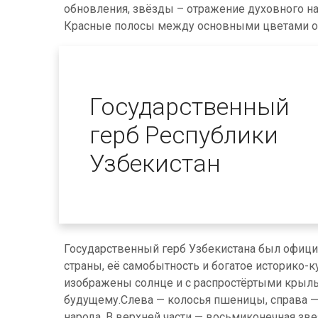
обновления, звёзды – отражение духовного н
Красные полосы между основными цветами об
Государственный
герб Республики
Узбекистан
Государственный герб Узбекистана был официа
страны, её самобытность и богатое историко-к
изображены солнце и с распростёртыми крыль
будущему.Слева — колосья пшеницы, справа — 
народа. В верхней части — восьмиконечная зве