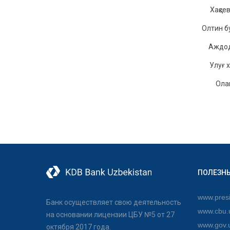
Xақсe
Oлтин б
Аждoд
Улуғ x
Oла
ПОЛЕЗН
www.presi
Банк осуществляет свою деятельность
www.cbu.
на основании лицензии ЦБУ №5 от 27
www.gov.
октября 2017 года.