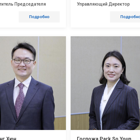
титель Председателя
Управляющий Директор
Подробно
Подробн
нг Хюн
Госпожа Park So Youn