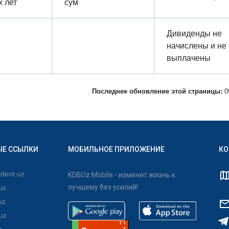
 лет
сум
Дивиденды не
начислены и не
выплачены
Последнее обновление этой страницы:
0
ЫЕ ССЫЛКИ
МОБИЛЬНОЕ ПРИЛОЖЕНИЕ
КО
dent.uz
KDBUz Mobile - изменит жизнь к
лучшему без усилий!
uz
uz
uz