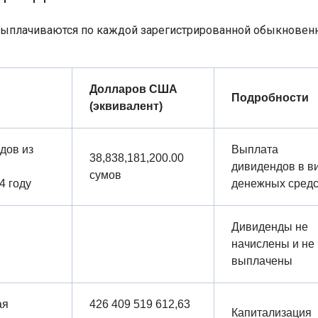
ыплачиваются по каждой зарегистрированной обыкновен
Долларов США
Подробности
(эквивалент)
дов из
Выплата
38,838,181,200.00
дивидендов в в
сумов
4 году
денежных средс
Дивиденды не
начислены и не
выплачены
ая
426 409 519 612,63
Капитализация