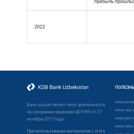
прибыль прошлых
2022
ПОЛЕЗН
www.presi
Банк осуществляет свою деятельность
www.cbu.
на основании лицензии ЦБУ №5 от 27
www.gov.
октября 2017 года.
www.uba.
При использовании материалов с этого