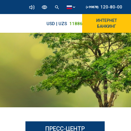
120-80-00
(+99878)
ИНТЕРНЕТ
USD | UZS
11886.72
11830/11965
БАНКИНГ
ПРЕСС-ЦЕНТР