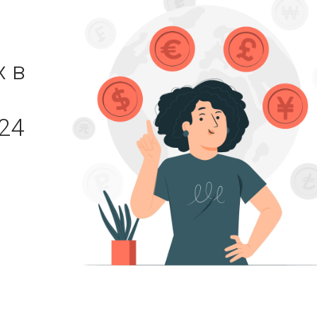
х в
024