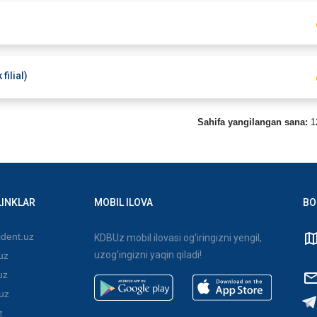
filial)
Sahifa yangilangan sana:
1
LINKLAR
MOBIL ILOVA
BO
dent.uz
KDBUz mobil ilovasi og'iringizni yengil,
uzog'ingizni yaqin qiladi!
uz
uz
uz
z