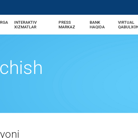
ARGA
INTERAKTIV
PRESS
BANK
VIRTUAL
USD | UZS
XIZMATLAR
MARKAZ
HAQIDA
QABULXO
chish
yoni