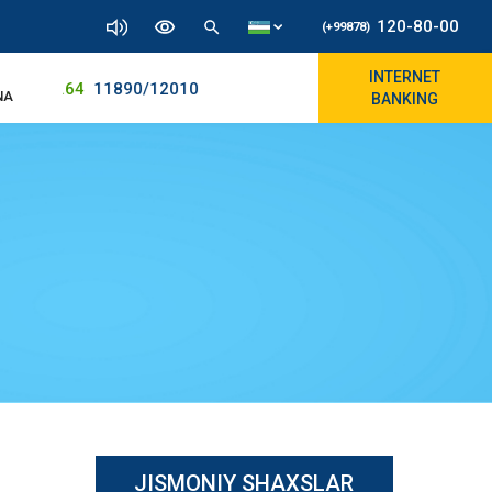
120-80-00
(+99878)
INTERNET
11915.64
11890/12010
NA
BANKING
JISMONIY SHAXSLAR