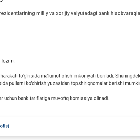
zidentlarining milliy va xorijiy valyutadagi bank hisobvaraqla
 lozim.
rakati to'g'risida ma'lumot olish imkoniyati beriladi. Shuningdek
sida pullarni ko'chirish yuzasidan topshiriqnomalar berishi mumki
r uchun bank tariflariga muvofiq komissiya olinadi.
ofis)