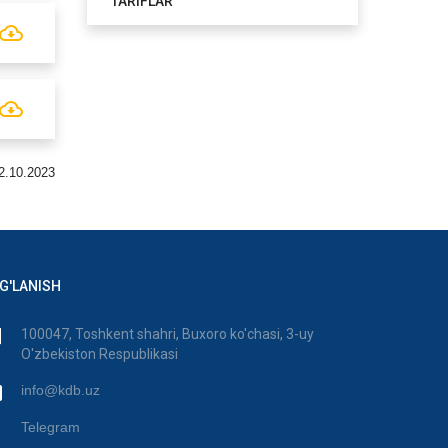
TARIFLAR
2.10.2023
G'LANISH
100047, Toshkent shahri, Buxoro ko'chasi, 3-uy
O'zbekiston Respublikasi
info@kdb.uz
Telegram