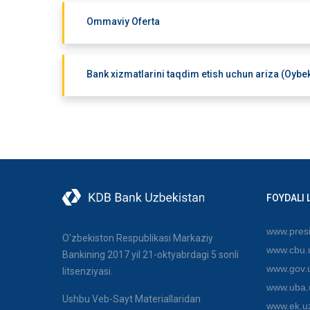
Ommaviy Oferta
Bank xizmatlarini taqdim etish uchun ariza (Oybek 
FOYDALI 
www.presi
O'zbekiston Respublikasi Markaziy
www.cbu.
Bankining 2017 yil 21-oktyabrdagi 5 sonli
www.gov.
litsenziyasi.
www.uba.
Ushbu Veb-Sayt Materiallaridan
www.ek.u