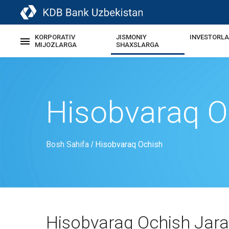
KORPORATIV
JISMONIY
INVESTORL
MIJOZLARGA
SHAXSLARGA
Hisobvaraq O
Bosh Sahifa
Hisobvaraq Ochish
/
Hisobvaraq Ochish Jara