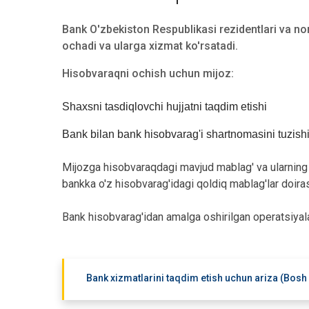
Bank O'zbekiston Respublikasi rezidentlari va nore
ochadi va ularga xizmat ko'rsatadi.
Hisobvaraqni ochish uchun mijoz:
Shaxsni tasdiqlovchi hujjatni taqdim etishi
Bank bilan bank hisobvarag'i shartnomasini tuzishi
Mijozga hisobvaraqdagi mavjud mablag' va ularning ha
bankka o'z hisobvarag'idagi qoldiq mablag'lar doira
Bank hisobvarag'idan amalga oshirilgan operatsiyala
Bank xizmatlarini taqdim etish uchun ariza (Bosh 