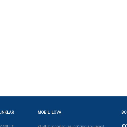
LINKLAR
MOBIL ILOVA
BO
dent.uz
KDBUz mobil ilovasi og'iringizni yengil,