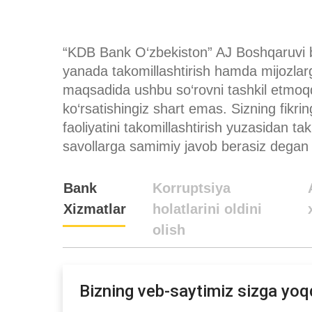
“KDB Bank O‘zbekiston” AJ Boshqaruvi ban
yanada takomillashtirish hamda mijozlarga
maqsadida ushbu so‘rovni tashkil etmoqda
ko‘rsatishingiz shart emas. Sizning fikri
faoliyatini takomillashtirish yuzasidan tak
savollarga samimiy javob berasiz degan
Bank
Korruptsiya
Xizmatlar
holatlarini oldini
olish
Bizning veb-saytimiz sizga yoq