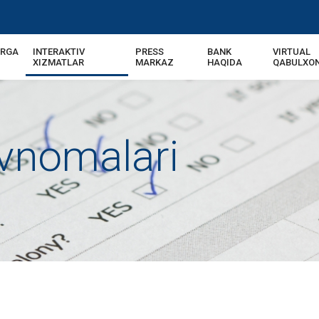
ARGA
INTERAKTIV
PRESS
BANK
VIRTUAL
US
XIZMATLAR
MARKAZ
HAQIDA
QABULXO
ovnomalari