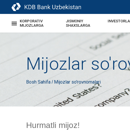
KORPORATIV
JISMONIY
INVESTORL
MIJOZLARGA
SHAXSLARGA
Mijozlar so'r
Bosh Sahifa
Mijozlar so'rovnomalari
/
Hurmatli mijoz!