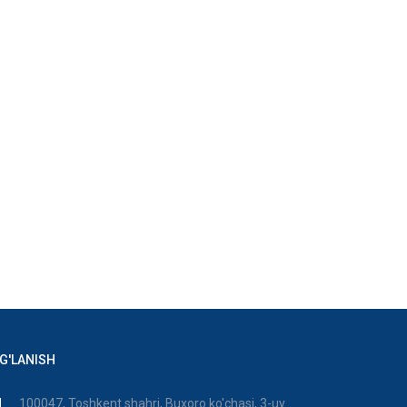
G'LANISH
100047, Toshkent shahri, Buxoro ko'chasi, 3-uy