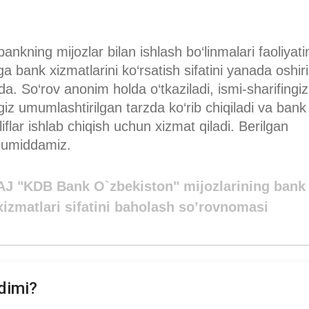
kning mijozlar bilan ishlash bo‘linmalari faoliyati
 bank xizmatlarini ko‘rsatish sifatini yanada oshir
. So‘rov anonim holda o‘tkaziladi, ismi-sharifingiz
ngiz umumlashtirilgan tarzda ko‘rib chiqiladi va bank
liflar ishlab chiqish uchun xizmat qiladi. Berilgan
 umiddamiz.
AJ "KDB Bank O`zbekiston" mijozlarining bank
xizmatlari sifatini baholash so’rovnomasi
dimi?