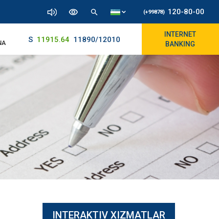
120-80-00
(+99878)
INTERNET
D | UZS
11915.64
11890/12010
NA
BANKING
INTERAKTIV XIZMATLAR