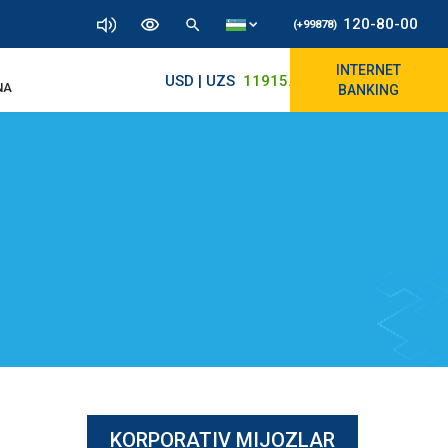
120-80-00
(+99878)
INTERNET
USD | UZS
11915.64
11890/12010
NA
BANKING
KORPORATIV MIJOZLAR