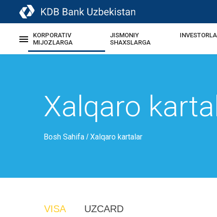
KORPORATIV
JISMONIY
INVESTORL
MIJOZLARGA
SHAXSLARGA
Xalqaro karta
Bosh Sahifa
Xalqaro kartalar
/
VISA
UZCARD