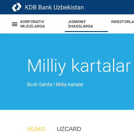
KORPORATIV
JISMONIY
INVESTORL
MIJOZLARGA
SHAXSLARGA
Milliy kartalar
Bosh Sahifa
Milliy kartalar
/
HUMO
UZCARD