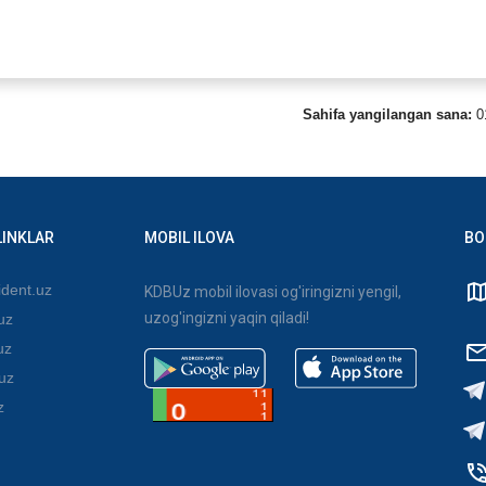
Sahifa yangilangan sana:
0
LINKLAR
MOBIL ILOVA
BO
dent.uz
KDBUz mobil ilovasi og'iringizni yengil,
uzog'ingizni yaqin qiladi!
uz
uz
uz
z