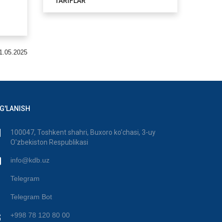
TARIFLAR
1.05.2025
G'LANISH
100047, Toshkent shahri, Buxoro ko'chasi, 3-uy
O'zbekiston Respublikasi
info@kdb.uz
Telegram
Telegram Bot
+998 78 120 80 00