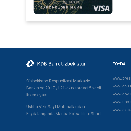
FOYDALI 
www.presi
O'zbekiston Respublikasi Markaziy
www.cbu.
Bankining 2017 yil 21-oktyabrdagi 5 sonli
www.gov.
litsenziyasi.
www.uba.
Ushbu Veb-Sayt Materiallaridan
www.ek.u
Foydalanganda Manba Ko'rsatilishi Shart.