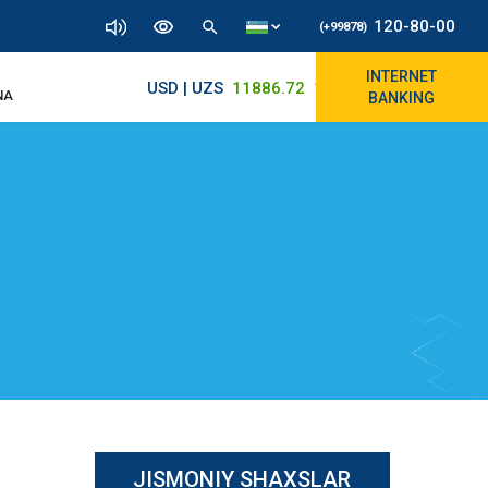
120-80-00
(+99878)
INTERNET
USD | UZS
11886.72
11830/11965
NA
BANKING
JISMONIY SHAXSLAR