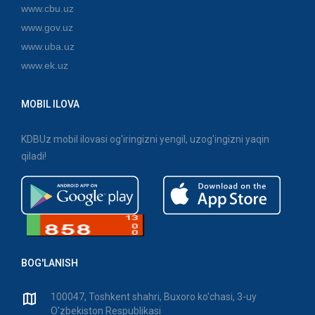
www.cbu.uz
www.gov.uz
www.uba.uz
www.ek.uz
MOBIL ILOVA
KDBUz mobil ilovasi og'iringizni yengil, uzog'ingizni yaqin
qiladi!
BOG'LANISH
100047, Toshkent shahri, Buxoro ko'chasi, 3-uy
O'zbekiston Respublikasi