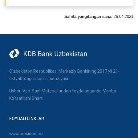
Sahifa yangilangan sana:
26.04.2021
O'zbekiston Respublikasi Markaziy Bankining 2017 yil 21-
oktyabrdagi 5 sonli litsenziyasi.
Ushbu Veb-Sayt Materiallaridan Foydalanganda Manba
Ko'rsatilishi Shart.
FOYDALI LINKLAR
www.president.uz