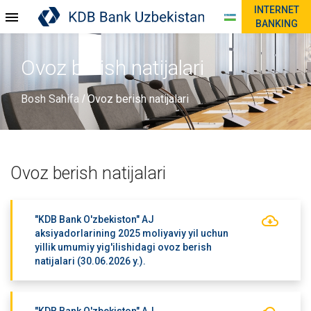
INTERNET
BANKING
Ovoz berish natijalari
Bosh Sahifa
Ovoz berish natijalari
/
Ovoz berish natijalari
"KDB Bank O'zbekiston" AJ
aksiyadorlarining 2025 moliyaviy yil uchun
yillik umumiy yig'ilishidagi ovoz berish
natijalari (30.06.2026 y.).