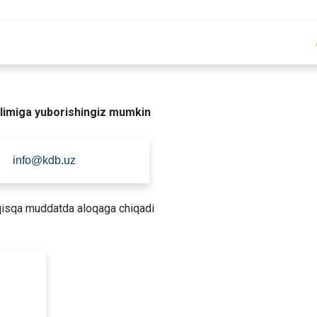
o'limiga yuborishingiz mumkin
info@kdb.uz
 qisqa muddatda aloqaga chiqadi