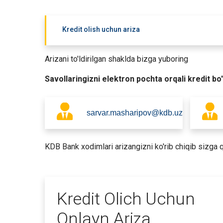
Kredit olish uchun ariza
Arizani to'ldirilgan shaklda bizga yuboring
Savollaringizni elektron pochta orqali kredit b
sarvar.masharipov@kdb.uz
KDB Bank xodimlari arizangizni ko'rib chiqib sizga
Kredit Olich Uchun
Onlayn Ariza