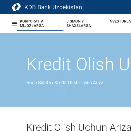
KORPORATIV
JISMONIY
INVESTORL
MIJOZLARGA
SHAXSLARGA
Kredit Olish 
Bosh Sahifa
Kredit Olish Uchun Ariza
/
Kredit Olish Uchun Ariz