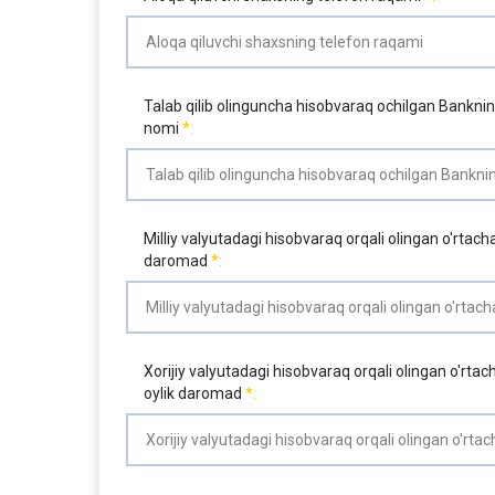
Talab qilib olinguncha hisobvaraq ochilgan Bankni
nomi
Milliy valyutadagi hisobvaraq orqali olingan o'rtacha
daromad
Xorijiy valyutadagi hisobvaraq orqali olingan o'rtac
oylik daromad