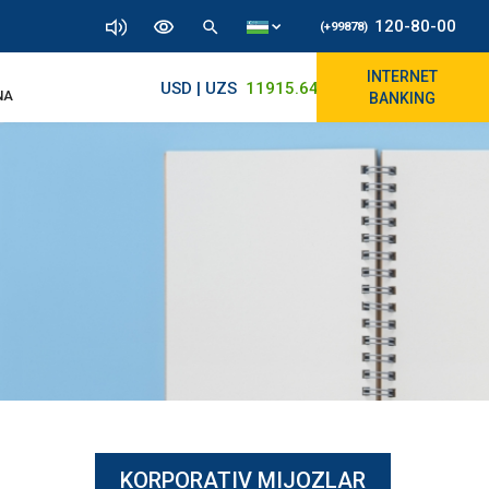
120-80-00
(+99878)
INTERNET
USD | UZS
11915.64
11890/12010
NA
BANKING
KORPORATIV MIJOZLAR