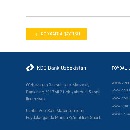
RO'YXATGA QAYTISH
FOYDALI 
www.presi
O'zbekiston Respublikasi Markaziy
www.cbu.
Bankining 2017 yil 21-oktyabrdagi 5 sonli
www.gov.
litsenziyasi.
www.uba.
Ushbu Veb-Sayt Materiallaridan
www.ek.u
Foydalanganda Manba Ko'rsatilishi Shart.