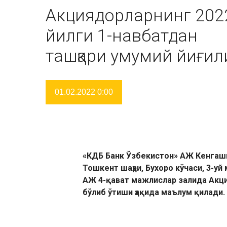
Акциядорларнинг 202
йилги 1-навбатдан
ташқари умумий йиғи
01.02.2022 0:00
«КДБ Банк Ўзбекистон» АЖ Кенгаши 
Тошкент шаҳри, Бухоро кўчаси, 3-у
АЖ 4-қават мажлислар залида Акц
бўлиб ўтиши ҳақида маълум қилади.