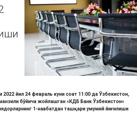
2
лиши
2022 йил 24 февраль куни соат 11:00 да Ўзбекистон,
й манзили бўйича жойлашган «КДБ Банк Ўзбекистон»
иядорларнинг 1-навбатдан ташқари умумий йиғилиши