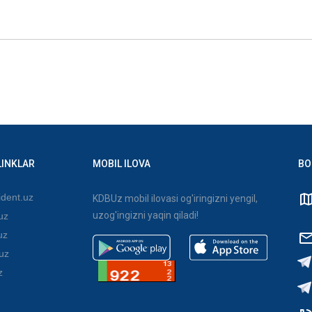
LINKLAR
MOBIL ILOVA
BO
dent.uz
KDBUz mobil ilovasi og'iringizni yengil,
uzog'ingizni yaqin qiladi!
uz
uz
uz
z