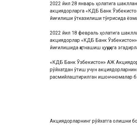
2022 йил 28 январь ҳолатига шакллан
акциядорларга «КДБ Банк Ўзбекисто
йиғилиши ўтказилиши тўғрисида ёзма
2022 йил 18 февраль ҳолатига шаклл
акциядорлар «КДБ Банк Ўзбекистон»
йиғилишида қатнашиш ҳуқуқига эгадирл
«КДБ Банк Ўзбекистон» АЖ Акциядор
рўйхатдан ўтиш учун акциядорларнинг
расмийлаштирилган ишончномалар
Акциядорларнинг рўйхатга олишни бо