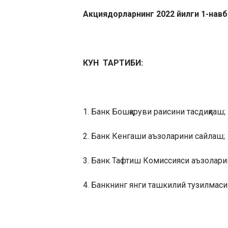
Акциядорларнинг 2022 йилги 1-нав
КУН ТАРТИБИ:
1. Банк Бошқаруви раисини тасдиқлаш;
2. Банк Кенгаши аъзоларини сайлаш;
3. Банк Тафтиш Комиссияси аъзолари
4. Банкнинг янги ташкилий тузилмаси