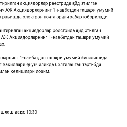
тирилган акциядорлар реестрида қайд этилган
н» АЖ Акциядорларнинг 1-навбатдан ташқари умумий
 равишда электрон почта орқали хабар юборилади.
антирилган акциядорлар реестрида қайд этилган
 АЖ Акциядорларнинг 1-навбатдан ташқари умумий
ар.
ларнинг 1-навбатдан ташқари умумий йиғилишида
 вакиллари қонунчиликда белгиланган тартибда
 билан келишлари лозим.
шлаш вақти: 10:30