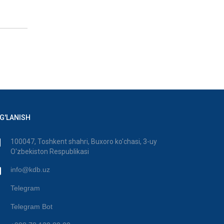
G'LANISH
100047, Toshkent shahri, Buxoro ko'chasi, 3-uy
O'zbekiston Respublikasi
info@kdb.uz
Telegram
Telegram Bot