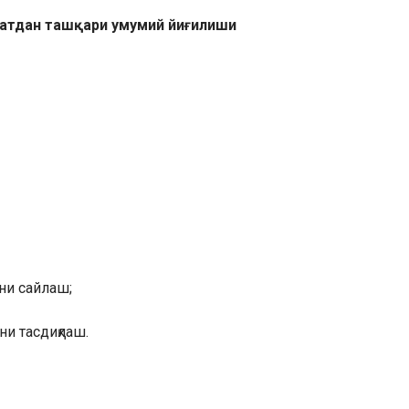
батдан ташқари умумий йиғилиши
ни сайлаш;
ни тасдиқлаш.