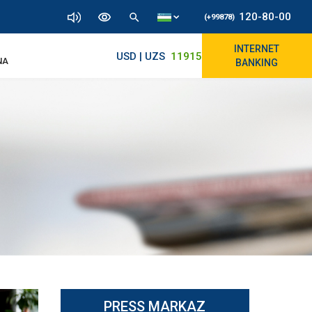
120-80-00
(+99878)
INTERNET
USD | UZS
11915.64
11890/12010
NA
BANKING
PRESS MARKAZ