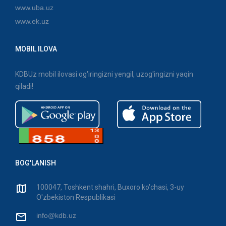
www.uba.uz
www.ek.uz
MOBIL ILOVA
KDBUz mobil ilovasi og'iringizni yengil, uzog'ingizni yaqin
qiladi!
BOG'LANISH
100047, Toshkent shahri, Buxoro ko'chasi, 3-uy
O'zbekiston Respublikasi
info@kdb.uz