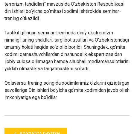
terrorizm tahdidlari
”
mavzusida O
‘
zbekiston
Respublikasi
din ishlari
bo‘yicha
qo
‘
mitasi
x
odimi
ishtirokida
seminar
-
trening o
‘tkazildi
.
Tashkil qilingan
seminar-
treningda diniy ekstremizm
nimaligi,
uning
shakllari, targ
‘
ibot usullari va O
‘
zbekistondagi
umumiy holati haqida so
‘
z olib borildi. Shuningdek, qo‘mita
xodimi qatnashuvchilardan dinshunoslik ekspertizasidan
ijobiy xulosa olinmagan hamda shubhali mediamahsulotlarini
yuklab olmaslik va tarqatmaslikni so‘radi.
Qolaversa, trening so‘ngida xodimlarimiz o‘zlarini qiziqtirgan
savollariga Din ishlari bo‘yicha qo‘mita xodimidan javob olish
imkoniyatiga ega bo‘ldilar.
RO'YXATGA QAYTISH