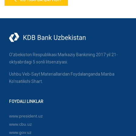
O'zbekiston Respublikasi Markaziy Bankining 2017 yil 21-
oktyabrdagi 5 sonli litsenziyasi.
Ushbu Veb-Sayt Materiallaridan Foydalanganda Manba
Ko'rsatilishi Shart.
FOYDALI LINKLAR
www.president.uz
www.cbu.uz
www.gov.uz