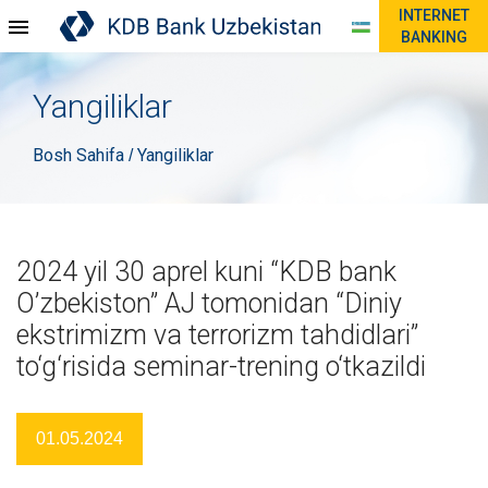
INTERNET
BANKING
Yangiliklar
Bosh Sahifa
Yangiliklar
/
2024 yil 30 aprel kuni “KDB bank
O’zbekiston” AJ tomonidan “Diniy
ekstrimizm va terrorizm tahdidlari”
to‘g‘risida seminar-trening o‘tkazildi
01.05.2024