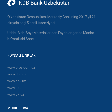
O'zbekiston Respublikasi Markaziy Bankining 2017 yil 21-
oktyabrdagi 5 sonli litsenziyasi.
Ushbu Veb-Sayt Materiallaridan Foydalanganda Manba
Ko'rsatilishi Shart.
FOYDALI LINKLAR
www.president.uz
www.cbu.uz
www.gov.uz
www.uba.uz
www.ek.uz
MOBIL ILOVA