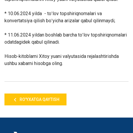
* 10.06.2024 yilda - toʻlov topshiriqnomalari va
konvertatsiya qilish boʻyicha arizalar qabul qilinmaydi;
* 11.06.2024 yildan boshlab barcha toʻlov topshiriqnomalari
odatdagidek qabul qilinadi.
Hisob-kitoblarni Xitoy yuani valyutasida rejalashtirishda
ushbu xabarni hisobga oling.
RO'YXATGA QAYTISH