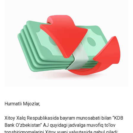
Hurmatli Mijozlar,
Xitoy Xalq Respublikasida bayram munosabati bilan “KDB
Bank O'zbekistan” AJ quyidagi jadvalga muvofiq to‘lov
topshiriqnomalarini Xitoy yuani valyutasida qabul qiladi: