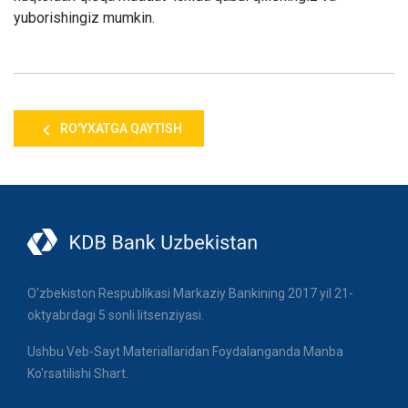
yuborishingiz mumkin
.
RO'YXATGA QAYTISH
O'zbekiston Respublikasi Markaziy Bankining 2017 yil 21-
oktyabrdagi 5 sonli litsenziyasi.
Ushbu Veb-Sayt Materiallaridan Foydalanganda Manba
Ko'rsatilishi Shart.