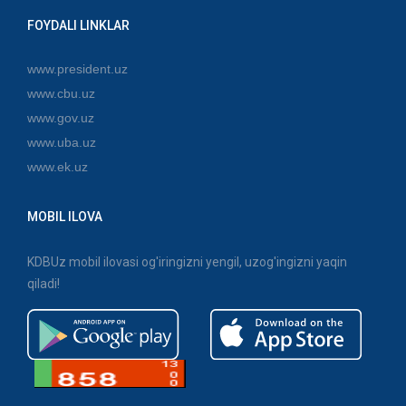
FOYDALI LINKLAR
www.president.uz
www.cbu.uz
www.gov.uz
www.uba.uz
www.ek.uz
MOBIL ILOVA
KDBUz mobil ilovasi og'iringizni yengil, uzog'ingizni yaqin
qiladi!