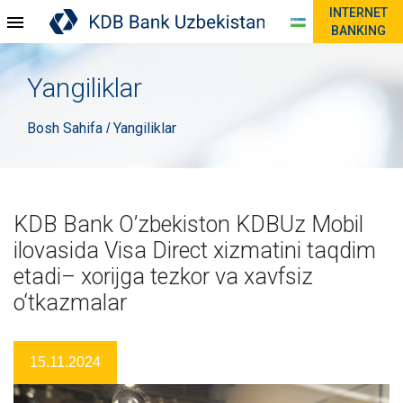
INTERNET
BANKING
Yangiliklar
Bosh Sahifa
Yangiliklar
/
KDB Bank O’zbekiston KDBUz Mobil
ilovasida Visa Direct xizmatini taqdim
etadi– xorijga tezkor va xavfsiz
o‘tkazmalar
15.11.2024