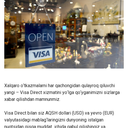
Xalqaro o
‘
tkazmalarni har qachongidan qulayroq qiluvchi
yangi
–
Visa Direct xizmatini yo
‘
lga qo
‘
yganimizni sizlarga
xabar qilishdan mamnunmiz
.
Visa Direct bilan siz AQSH dollari
(
USD
)
va yevro
(
EUR
)
valyutasidagi mablag
‘
laringizni dunyoning istalgan
nuqtsidan qisqa muddat
ichida qabul qilishingiz va