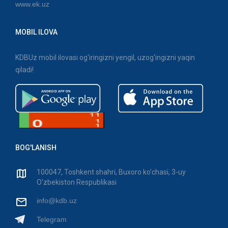
www.ek.uz
MOBIL ILOVA
KDBUz mobil ilovasi og'iringizni yengil, uzog'ingizni yaqin
qiladi!
BOG'LANISH
100047, Toshkent shahri, Buxoro ko'chasi, 3-uy
O'zbekiston Respublikasi
info@kdb.uz
Telegram