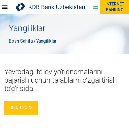
INTERNET
BANKING
Yangiliklar
Bosh Sahifa
Yangiliklar
/
Yevrodagi to’lov yo’riqnomalarini
bajarish uchun talablarni o’zgartirish
to’g’risida.
08.09.2023