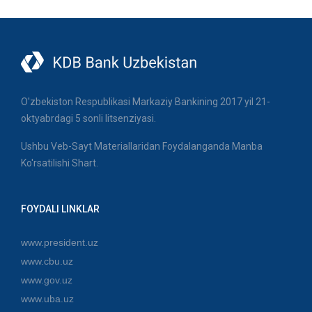
O'zbekiston Respublikasi Markaziy Bankining 2017 yil 21-
oktyabrdagi 5 sonli litsenziyasi.
Ushbu Veb-Sayt Materiallaridan Foydalanganda Manba
Ko'rsatilishi Shart.
FOYDALI LINKLAR
www.president.uz
www.cbu.uz
www.gov.uz
www.uba.uz