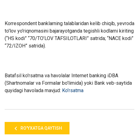
Korrespondent banklarning talablaridan kelib chiqib, yevroda
to'lov yo'riqnomasini bajarayotganda tegishli kodlarni kiriting
(“HS kodi” “70/TO’LOV TAFSILOTLARI” satrida; “NACE kodi”
“72/IZOH” satrida).
Batafsil ko'rsatma va havolalar Internet banking iDBA
(Shartnomalar va Formalar bo'limida) yoki Bank veb-saytida
quyidagi havolada mavjud:
Ko’rsatma
RO'YXATGA QAYTISH