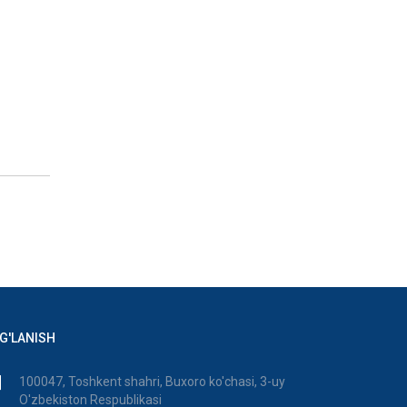
G'LANISH
100047, Toshkent shahri, Buxoro ko'chasi, 3-uy
O'zbekiston Respublikasi