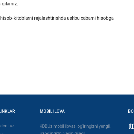
 qilamiz.
hisob-kitoblarni rejalashtirishda ushbu xabarni hisobga
LINKLAR
MOBIL ILOVA
BO
dent.uz
KDBUz mobil ilovasi og'iringizni yengil,
uzog'ingizni yaqin qiladi!
uz