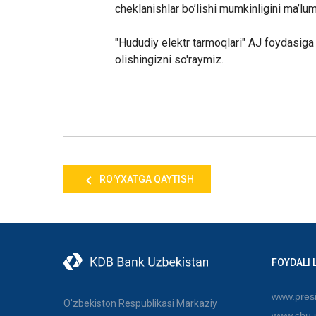
cheklanishlar bo’lishi mumkinligini ma’lum
"Hududiy elektr tarmoqlari" AJ foydasiga 
olishingizni so'raymiz.
RO'YXATGA QAYTISH
FOYDALI 
www.presi
O'zbekiston Respublikasi Markaziy
www.cbu.