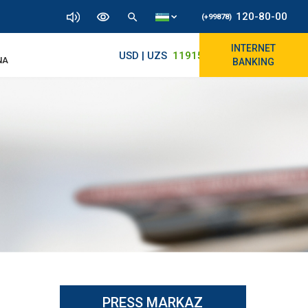
120-80-00
(+99878)
INTERNET
USD | UZS
11915.64
11860/11975
NA
BANKING
PRESS MARKAZ