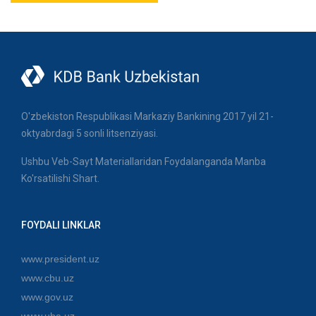
O'zbekiston Respublikasi Markaziy Bankining 2017 yil 21-
oktyabrdagi 5 sonli litsenziyasi.
Ushbu Veb-Sayt Materiallaridan Foydalanganda Manba
Ko'rsatilishi Shart.
FOYDALI LINKLAR
www.president.uz
www.cbu.uz
www.gov.uz
www.uba.uz