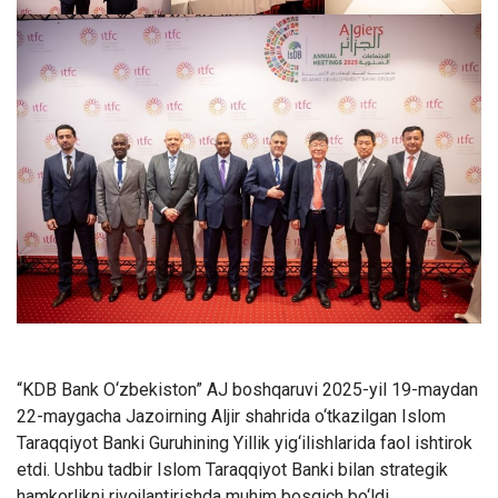
“KDB Bank O‘zbekiston” AJ boshqaruvi 2025-yil 19-maydan
22-maygacha Jazoirning Aljir shahrida o‘tkazilgan Islom
Taraqqiyot Banki Guruhining Yillik yig‘ilishlarida faol ishtirok
etdi. Ushbu tadbir Islom Taraqqiyot Banki bilan strategik
hamkorlikni rivojlantirishda muhim bosqich bo‘ldi.