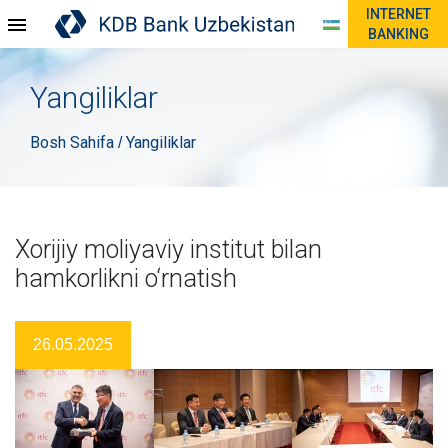
INTERNET
BANKING
Yangiliklar
Bosh Sahifa
Yangiliklar
/
Xorijiy moliyaviy institut bilan
hamkorlikni o‘rnatish
26.05.2025