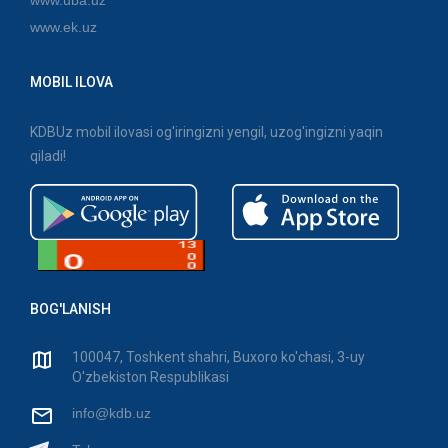
www.ek.uz
MOBIL ILOVA
KDBUz mobil ilovasi og'iringizni yengil, uzog'ingizni yaqin
qiladi!
BOG'LANISH
100047, Toshkent shahri, Buxoro ko'chasi, 3-uy
O'zbekiston Respublikasi
info@kdb.uz