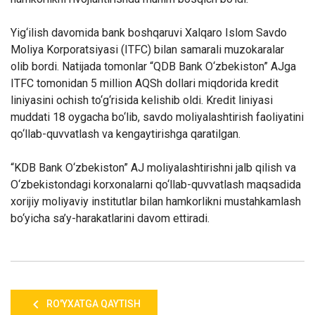
Yig‘ilish davomida bank boshqaruvi Xalqaro Islom Savdo
Moliya Korporatsiyasi (ITFC) bilan samarali muzokaralar
olib bordi. Natijada tomonlar “QDB Bank O‘zbekiston” AJga
ITFC tomonidan 5 million AQSh dollari miqdorida kredit
liniyasini ochish to‘g‘risida kelishib oldi. Kredit liniyasi
muddati 18 oygacha bo‘lib, savdo moliyalashtirish faoliyatini
qo‘llab-quvvatlash va kengaytirishga qaratilgan.
“KDB Bank O‘zbekiston” AJ moliyalashtirishni jalb qilish va
O‘zbekistondagi korxonalarni qo‘llab-quvvatlash maqsadida
xorijiy moliyaviy institutlar bilan hamkorlikni mustahkamlash
bo‘yicha sa’y-harakatlarini davom ettiradi.
RO'YXATGA QAYTISH