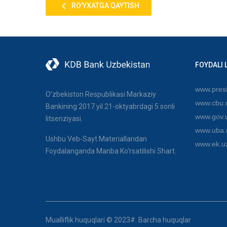
RO'YXATGA QAYTISH
FOYDALI 
www.presi
O'zbekiston Respublikasi Markaziy
www.cbu.
Bankining 2017 yil 21-oktyabrdagi 5 sonli
www.gov.
litsenziyasi.
www.uba.
Ushbu Veb-Sayt Materiallaridan
www.ek.u
Foydalanganda Manba Ko'rsatilishi Shart.
Mualliflik huquqlari © 2023#. Barcha huquqlar