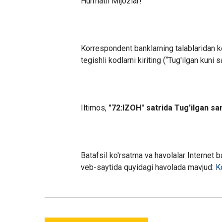
Hurmatli Mijozlar
!
Korrespondent banklarning talablaridan k
tegishli kodlarni kiriting
(“
Tug
'
ilgan kuni 
Iltimos,
"72:IZOH" satrida Tug'ilgan s
Batafsil ko'rsatma va havolalar Internet 
veb-saytida quyidagi havolada mavjud:
K