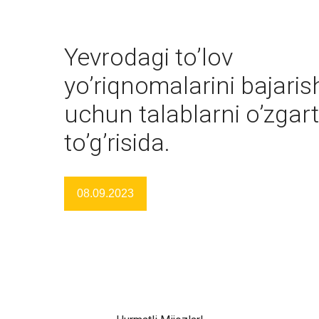
Yevrodagi to’lov
yo’riqnomalarini bajaris
uchun talablarni o’zgart
to’g’risida.
08.09.2023