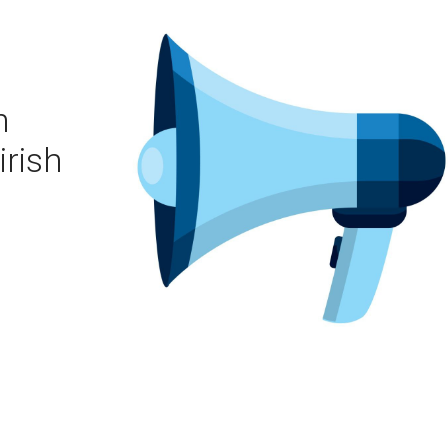
h
irish