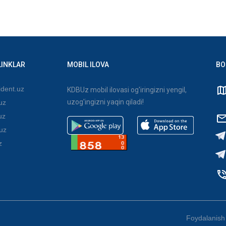
LINKLAR
MOBIL ILOVA
BO
dent.uz
KDBUz mobil ilovasi og'iringizni yengil,
uzog'ingizni yaqin qiladi!
uz
uz
uz
z
Foydalanish 