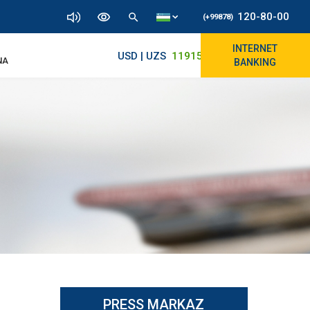
120-80-00
(+99878)
INTERNET
USD | UZS
11915.64
11890/12010
NA
BANKING
PRESS MARKAZ