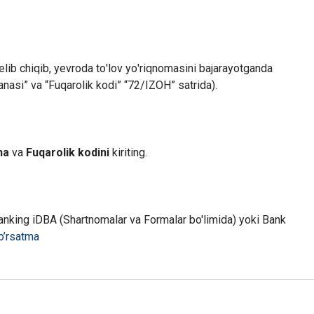
elib chiqib
,
yevroda to
'
lov yo
'
riqnomasini bajarayotganda
sanasi
”
va
“
Fuqarolik kodi
” “72/
IZOH
”
satrida
).
ana
va
Fuqarolik kodini
kiriting.
banking iDBA (Shartnomalar va Formalar bo'limida) yoki Bank
o’rsatma