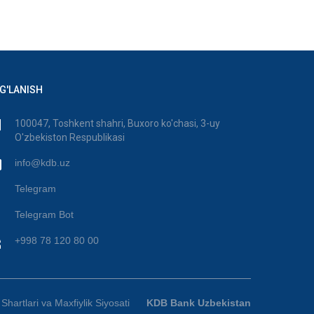
G'LANISH
100047, Toshkent shahri, Buxoro ko'chasi, 3-uy
O'zbekiston Respublikasi
info@kdb.uz
Telegram
Telegram Bot
+998 78 120 80 00
Shartlari va Maxfiylik Siyosati
KDB Bank Uzbekistan