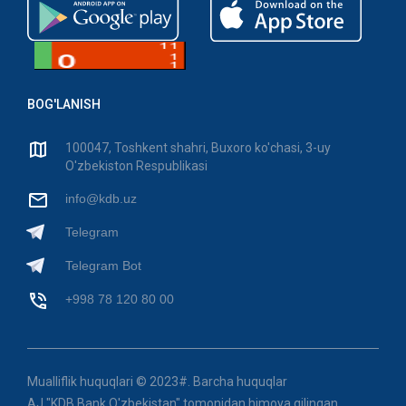
BOG'LANISH
100047, Toshkent shahri, Buxoro ko'chasi, 3-uy
O'zbekiston Respublikasi
info@kdb.uz
Telegram
Telegram Bot
+998 78 120 80 00
Mualliflik huquqlari © 2023#. Barcha huquqlar
AJ "KDB Bank O'zbekistan" tomonidan himoya qilingan.