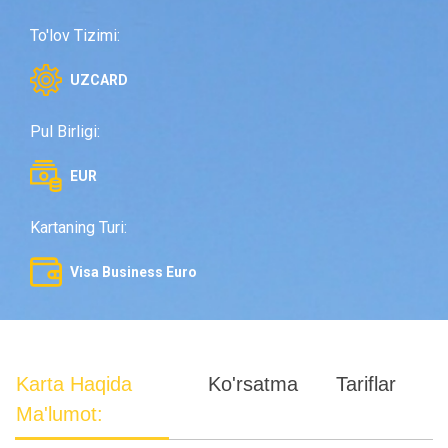
To'lov Tizimi:
UZCARD
Pul Birligi:
EUR
Kartaning Turi:
Visa Business Euro
Karta Haqida
Ko'rsatma
Tariflar
Ma'lumot: