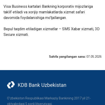
Visa Business kartalari Bankning korporativ mijozlariga
taklif etiladi va xorijiy mamlakatlarda xizmat safari
davomida foydalanishiga mo'ljallangan.
Bepul taqdim etiladigan xizmatlar – SMS Xabar xizmati, 3D
Secure xizmati.
Sahifa yangilangan sana:
07.05.2026
O'zbekiston Respublikasi Markaziy Bankining 2017 yil 21-
oktyabrdagi 5 sonli litsenziyasi.