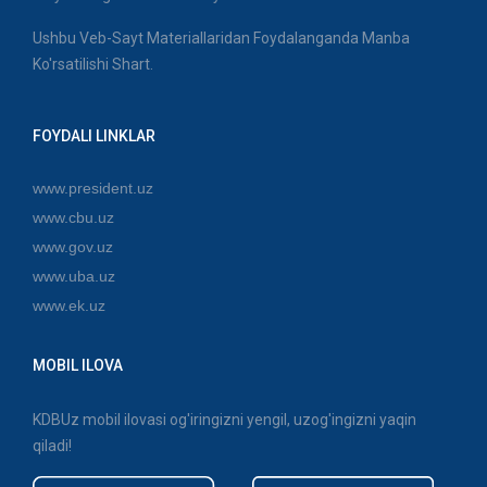
Ushbu Veb-Sayt Materiallaridan Foydalanganda Manba
Ko'rsatilishi Shart.
FOYDALI LINKLAR
www.president.uz
www.cbu.uz
www.gov.uz
www.uba.uz
www.ek.uz
MOBIL ILOVA
KDBUz mobil ilovasi og'iringizni yengil, uzog'ingizni yaqin
qiladi!