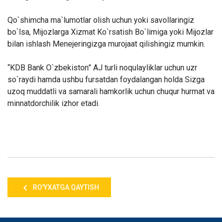
Qo`shimcha ma`lumotlar olish uchun yoki savollaringiz
bo`lsa, Mijozlarga Xizmat Ko`rsatish Bo`limiga yoki Mijozlar
bilan ishlash Menejeringizga murojaat qilishingiz mumkin.
“KDB Bank O`zbekiston” AJ turli noqulayliklar uchun uzr
so`raydi hamda ushbu fursatdan foydalangan holda Sizga
uzoq muddatli va samarali hamkorlik uchun chuqur hurmat va
minnatdorchilik izhor etadi.
RO'YXATGA QAYTISH