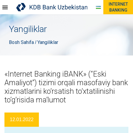
INTERNET
BANKING
Yangiliklar
Bosh Sahifa
Yangiliklar
/
«Internet Banking iBANK» (“Eski
Amaliyot”) tizimi orqali masofaviy bank
xizmatlarini ko’rsatish to’xtatilinishi
to’g’risida ma’lumot
12.01.2022