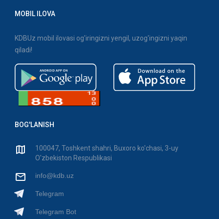
MOBIL ILOVA
KDBUz mobil ilovasi og'iringizni yengil, uzog'ingizni yaqin
qiladi!
BOG'LANISH
100047, Toshkent shahri, Buxoro ko'chasi, 3-uy
O'zbekiston Respublikasi
info@kdb.uz
Telegram
Telegram Bot