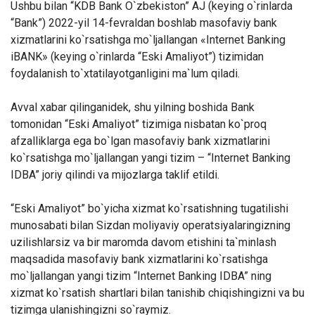
Ushbu bilan “KDB Bank O`zbekiston” AJ (keying o`rinlarda
“Bank”) 2022-yil 14-fevraldan boshlab masofaviy bank
xizmatlarini ko`rsatishga mo`ljallangan «Internet Banking
iBANK» (keying o`rinlarda “Eski Amaliyot”) tizimidan
foydalanish to`xtatilayotganligini ma`lum qiladi.
Avval xabar qilinganidek, shu yilning boshida Bank
tomonidan “Eski Amaliyot” tizimiga nisbatan ko`proq
afzalliklarga ega bo`lgan masofaviy bank xizmatlarini
ko`rsatishga mo`ljallangan yangi tizim – “Internet Banking
IDBA” joriy qilindi va mijozlarga taklif etildi.
“Eski Amaliyot” bo`yicha xizmat ko`rsatishning tugatilishi
munosabati bilan Sizdan moliyaviy operatsiyalaringizning
uzilishlarsiz va bir maromda davom etishini ta`minlash
maqsadida masofaviy bank xizmatlarini ko`rsatishga
mo`ljallangan yangi tizim “Internet Banking IDBA” ning
xizmat ko`rsatish shartlari bilan tanishib chiqishingizni va bu
tizimga ulanishingizni so`raymiz.