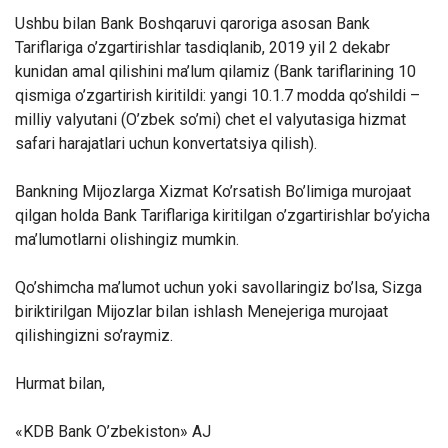
Ushbu bilan Bank Boshqaruvi qaroriga asosan Bank
Tariflariga o’zgartirishlar tasdiqlanib, 2019 yil 2 dekabr
kunidan amal qilishini ma’lum qilamiz (Bank tariflarining 10
qismiga o’zgartirish kiritildi: yangi 10.1.7 modda qo’shildi –
milliy valyutani (O’zbek so’mi) chet el valyutasiga hizmat
safari harajatlari uchun konvertatsiya qilish).
Bankning Mijozlarga Xizmat Ko’rsatish Bo’limiga murojaat
qilgan holda Bank Tariflariga kiritilgan o’zgartirishlar bo’yicha
ma’lumotlarni olishingiz mumkin.
Qo’shimcha ma’lumot uchun yoki savollaringiz bo’lsa, Sizga
biriktirilgan Mijozlar bilan ishlash Menejeriga murojaat
qilishingizni so’raymiz.
Hurmat bilan,
«KDB Bank O’zbekiston» AJ