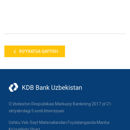
RO'YXATGA QAYTISH
O'zbekiston Respublikasi Markaziy Bankining 2017 yil 21-
oktyabrdagi 5 sonli litsenziyasi.
Ushbu Veb-Sayt Materiallaridan Foydalanganda Manba
Ko'rsatilishi Shart.