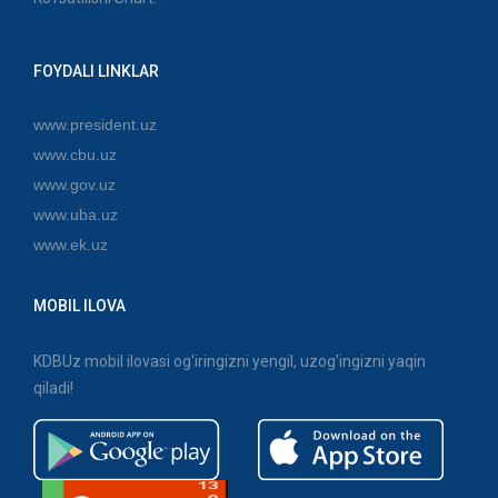
FOYDALI LINKLAR
www.president.uz
www.cbu.uz
www.gov.uz
www.uba.uz
www.ek.uz
MOBIL ILOVA
KDBUz mobil ilovasi og'iringizni yengil, uzog'ingizni yaqin
qiladi!