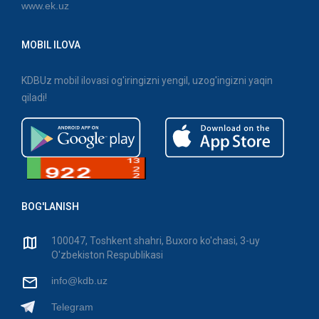
www.ek.uz
MOBIL ILOVA
KDBUz mobil ilovasi og'iringizni yengil, uzog'ingizni yaqin
qiladi!
BOG'LANISH
100047, Toshkent shahri, Buxoro ko'chasi, 3-uy
O'zbekiston Respublikasi
info@kdb.uz
Telegram