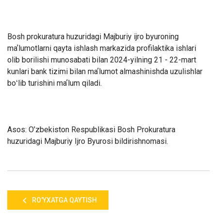
Bosh prokuratura huzuridagi Majburiy ijro byuroning
maʼlumotlarni qayta ishlash markazida profilaktika ishlari
olib borilishi munosabati bilan 2024-yilning 21 - 22-mart
kunlari bank tizimi bilan maʼlumot almashinishda uzulishlar
boʻlib turishini maʼlum qiladi.
Asos: O’zbekiston Respublikasi Bosh Prokuratura
huzuridagi Majburiy Ijro Byurosi bildirishnomasi.
RO'YXATGA QAYTISH