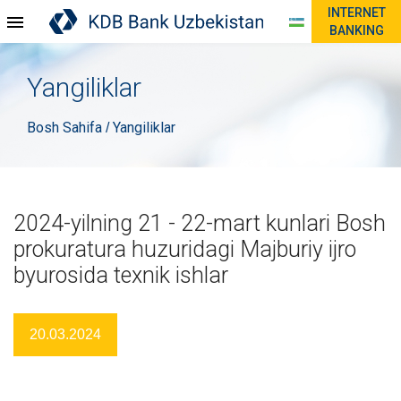
INTERNET
BANKING
Yangiliklar
Bosh Sahifa
Yangiliklar
/
2024-yilning 21 - 22-mart kunlari Bosh
prokuratura huzuridagi Majburiy ijro
byurosida texnik ishlar
20.03.2024