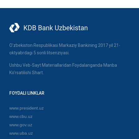
O'zbekiston Respublikasi Markaziy Bankining 2017 yil 21-
oktyabrdagi 5 sonli litsenziyasi.
Ushbu Veb-Sayt Materiallaridan Foydalanganda Manba
Ko'rsatilishi Shart.
FOYDALI LINKLAR
www.president.uz
www.cbu.uz
www.gov.uz
www.uba.uz